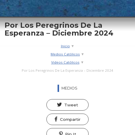
Por Los Peregrinos De La
Esperanza – Diciembre 2024
Ruta de navegación
Inicio
Medios Católicos
Videos Católicos
Por Los Peregrinos De La Esperanza – Diciembre 2024
MEDIOS
Tweet
Compartir
Pin It