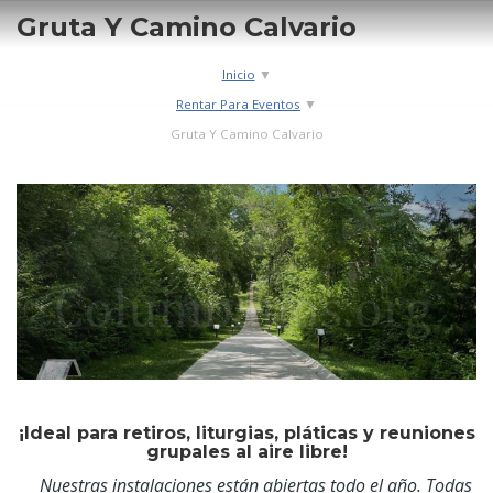
Gruta Y Camino Calvario
Ruta de navegación
Inicio
Rentar Para Eventos
Gruta Y Camino Calvario
¡Ideal para retiros, liturgias, pláticas y reuniones
grupales al aire libre!
Nuestras instalaciones están abiertas todo el año. Todas