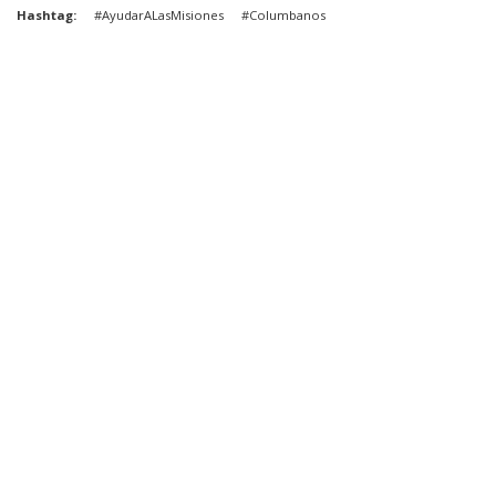
Hashtag
#AyudarALasMisiones
#Columbanos
Mi Cuenta
Blog
Revista
Tienda