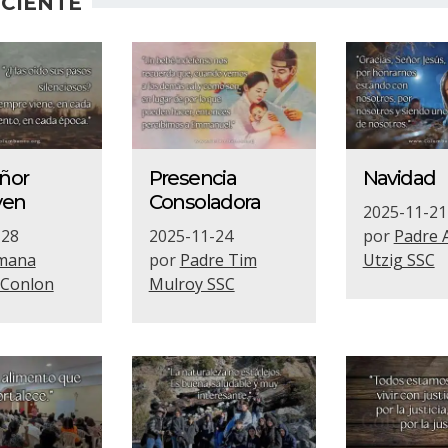
CIENTE
eñor
Presencia
Navidad
ven
Consoladora
2025-11-21
-28
2025-11-24
por
Padre 
mana
por
Padre Tim
Utzig SSC
 Conlon
Mulroy SSC