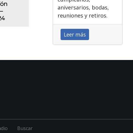
ión
aniversarios, bodas,
–
reuniones y retiros.
24
Leer más
adio
Buscar