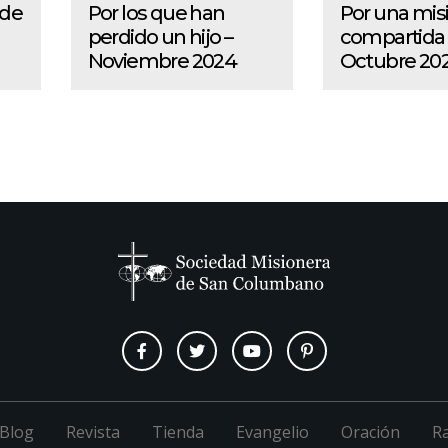
 de
Por los que han
Por una mis
perdido un hijo –
compartida 
Noviembre 2024
Octubre 20
Blog
Revista
Tienda
Evangelio
Oración
R