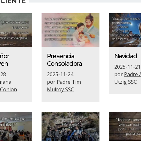
CIENTE
eñor
Presencia
Navidad
ven
Consoladora
2025-11-21
-28
2025-11-24
por
Padre 
mana
por
Padre Tim
Utzig SSC
 Conlon
Mulroy SSC