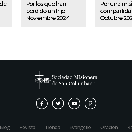
 de
Por los que han
Por una mis
perdido un hijo –
compartida 
Noviembre 2024
Octubre 20
Blog
Revista
Tienda
Evangelio
Oración
R