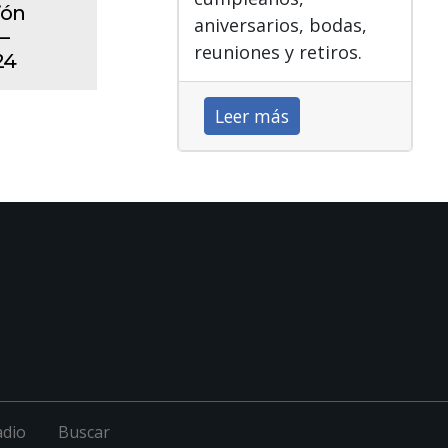
ión
aniversarios, bodas,
–
reuniones y retiros.
24
Leer más
adio
Buscar