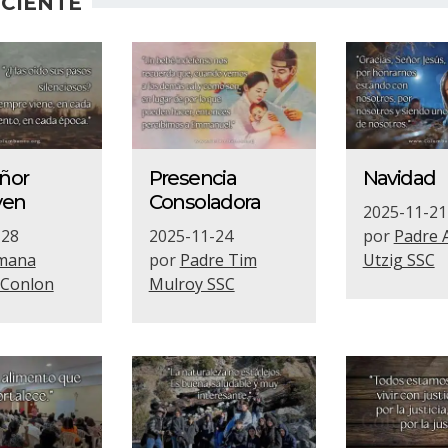
CIENTE
eñor
Presencia
Navidad
ven
Consoladora
2025-11-21
-28
2025-11-24
por
Padre 
mana
por
Padre Tim
Utzig SSC
 Conlon
Mulroy SSC